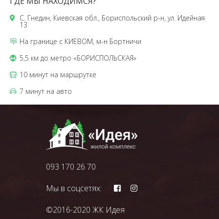
ГДЕ МЫ НАХОДИМСЯ?
С. Гнедин, Киевская обл., Бориспольский р-н, ул. Идейная
13
На границе с КИЕВОМ, м-н Бортничи
5,5 км до метро «БОРИСПОЛЬСКАЯ»
10 минут на маршрутке
7 минут на авто
093 170 26 70
Мы в соцсетях:
©2016-2020 ЖК Идея