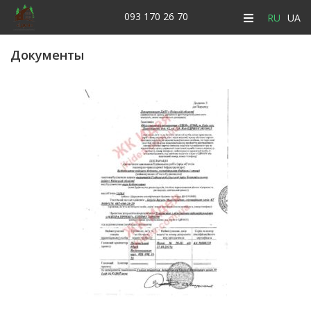
093 170 26 70
RU
UA
Документы